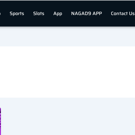
o
Sports
Slots
App
NAGAD9 APP
Contact Us