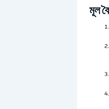
মূল বৈ