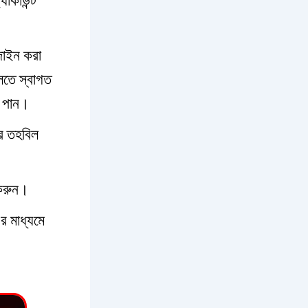
াকাউন্ট
জাইন করা
লতে স্বাগত
স পান।
র তহবিল
।
 করুন।
র মাধ্যমে