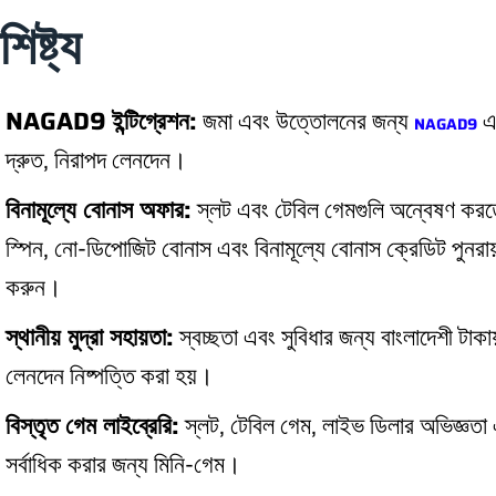
শিষ্ট্য
NAGAD9
ইন্টিগ্রেশন:
জমা এবং উত্তোলনের জন্য
এর
NAGAD9
দ্রুত, নিরাপদ লেনদেন।
বিনামূল্যে বোনাস অফার:
স্লট এবং টেবিল গেমগুলি অন্বেষণ করতে
স্পিন, নো-ডিপোজিট বোনাস এবং বিনামূল্যে বোনাস ক্রেডিট পুনরা
করুন।
স্থানীয় মুদ্রা সহায়তা:
স্বচ্ছতা এবং সুবিধার জন্য বাংলাদেশী টা
লেনদেন নিষ্পত্তি করা হয়।
বিস্তৃত গেম লাইব্রেরি:
স্লট, টেবিল গেম, লাইভ ডিলার অভিজ্ঞতা এব
সর্বাধিক করার জন্য মিনি-গেম।