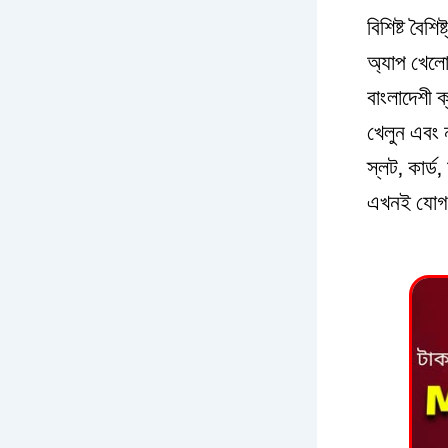
বিশিষ্ট বৈশ
অ্যাপ খেলো
বাংলাদেশী ক
খেলুন এবং 
স্লট, কার্
এখনই যোগদ