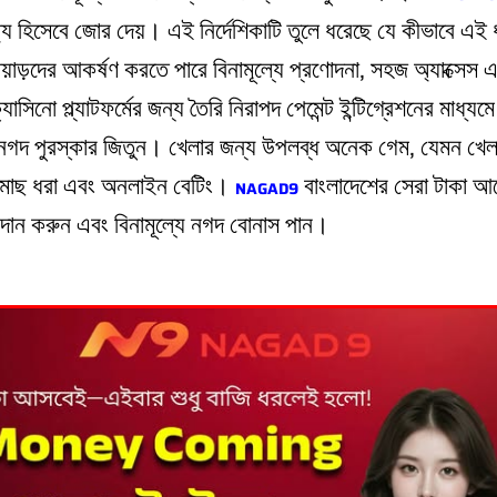
িষ্ট্য হিসেবে জোর দেয়। এই নির্দেশিকাটি তুলে ধরেছে যে কীভাবে এই
য়াড়দের আকর্ষণ করতে পারে বিনামূল্যে প্রণোদনা, সহজ অ্যাক্সেস 
্যাসিনো প্ল্যাটফর্মের জন্য তৈরি নিরাপদ পেমেন্ট ইন্টিগ্রেশনের মাধ্য
নগদ পুরস্কার জিতুন। খেলার জন্য উপলব্ধ অনেক গেম, যেমন খেল
ড, মাছ ধরা এবং অনলাইন বেটিং।
বাংলাদেশের সেরা টাকা আ
NAGAD9
ান করুন এবং বিনামূল্যে নগদ বোনাস পান।