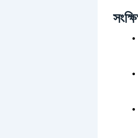
সংক্ষ