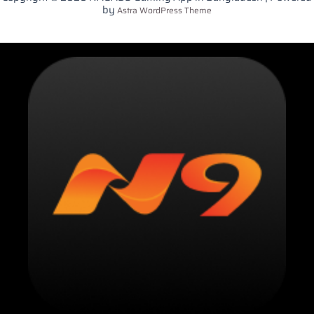
by
Astra WordPress Theme