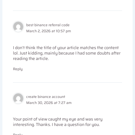
best binance referral code
March 2, 2026 at 10:57 pm
I don’t think the title of your article matches the content
lol. Just kidding, mainly because I had some doubts after
reading the article.
Reply
create binance account
March 30, 2026 at 7:27 am
Your point of view caught my eye and was very
interesting. Thanks. I have a question for you.
Reply