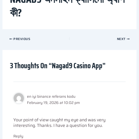
কী?
PREVIOUS
NEXT
3 Thoughts On “nagad9 Casino App”
en iyi binance referans kodu
February 19, 2026 at 10:02 pm
Your point of view caught my eye and was very
interesting. Thanks. I have a question for you.
Reply