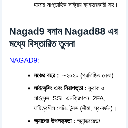
হাজার সাপ্তাহিক সক্রিয় ব্যবহারকারী সহ।
Nagad9 বনাম Nagad88 এর
মধ্যে বিস্তারিত তুলনা
NAGAD9:
লঞ্চের বছর :
~২০২০ (প্রতিষ্ঠিত নেতা)
লাইসেন্সিং এবং নিরাপত্তা :
কুরাকাও
লাইসেন্স; SSL এনক্রিপশন, 2FA,
দায়িত্বশীল গেমিং টুলস (সীমা, স্ব-বর্জন)।
অ্যাপের উপলভ্যতা :
অ্যান্ড্রয়েড/