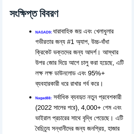
সংক্ষিপ্ত বিবরণ
ধারাবাহিক জয় এবং খেলাধুলার
NAGAD9:
গভীরতার জন্য #1 অ্যাপ, উচ্চ-বাঁধা
ক্রিকেট ভক্তদের জন্য আদর্শ। আস্থার
উপর জোর দিয়ে আগে চালু করা হয়েছে, এটি
লক্ষ লক্ষ ডাউনলোড এবং 95%+
ব্যবহারকারী ধরে রাখার গর্ব করে।
সর্বাধিক ব্যবহৃত নতুন প্রবেশকারী
Nagad88:
(2022 সালের পরে), 4,000+ গেম এবং
ভাইরাল প্রচারের সাথে বৃদ্ধি পেয়েছে। এটি
বৈচিত্র্য সন্ধানীদের জন্য জনপ্রিয়, হাজার