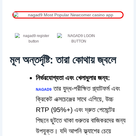
মূল অন্তর্দৃষ্টি: তারা কোথায় জ্বলে
নির্ভরযোগ্যতা এবং খেলাধুলার জন্য:
তার যুদ্ধ-পরীক্ষিত প্ল্যাটফর্ম এবং
NAGAD9
ক্রিকেট এক্সচেঞ্জের সাথে এগিয়ে, উচ্চ
RTP (95%+) এবং দ্রুত পেমেন্টের
পিছনে ছুটতে থাকা গুরুতর বাজিকরদের জন্য
উপযুক্ত। যদি আপনি ফ্ল্যাশের চেয়ে