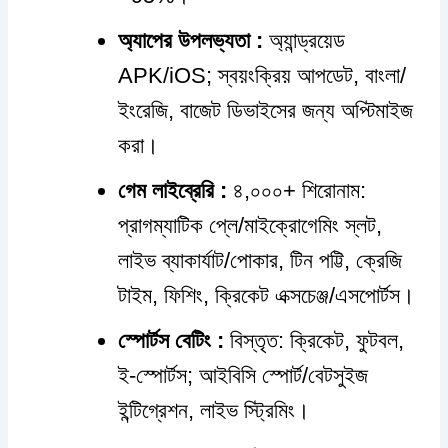
অ্যাপের উপলভ্যতা :
অ্যান্ড্রয়েড
APK/iOS; স্বয়ংক্রিয় আপডেট, বাংলা/
ইংরেজি, বাজেট ডিভাইসের জন্য অপ্টিমাইজ
করা।
গেম লাইব্রেরি :
৪,০০০+ শিরোনাম:
প্রাগম্যাটিক প্লে/মাইক্রোগেমিং স্লট,
লাইভ ব্যাকার্যাট/পোকার, টিন পট্টি, ক্রেজি
টাইম, ফিশিং, ক্রিকেট এক্সচেঞ্জ/এসপোর্টস।
স্পোর্টস বেটিং :
বিস্তৃত: ক্রিকেট, ফুটবল,
ই-স্পোর্টস; আইবিসি স্পোর্ট/বেটসুইজ
ইন্টিগ্রেশন, লাইভ স্ট্রিমিং।