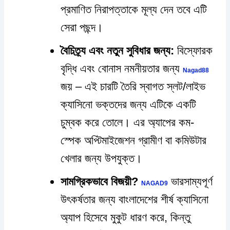
প্রমাণিত নিরাপত্তাকে মূল্য দেন তবে এটি
সেরা পছন্দ।
বৈচিত্র্য এবং নতুন সুবিধার জন্য:
বিস্ফোরক
বৃদ্ধি এবং বোনাস নমনীয়তার জন্য
Nagad88
জয় – এই চারটি তৈরি স্বাগত স্লট/লাইভ
ক্যাসিনো ভক্তদের জন্য এটিকে একটি
চুম্বক করে তোলে। এর অ্যাপের কম-
স্পেক অপ্টিমাইজেশন গ্রামীণ বা কমিউটার
খেলার জন্য উপযুক্ত।
সামগ্রিকভাবে বিজয়ী?
ভারসাম্যপূর্ণ
NAGAD9
উৎকর্ষতার জন্য বাংলাদেশের শীর্ষ ক্যাসিনো
অ্যাপ হিসেবে মুকুট ধারণ করে, কিন্তু