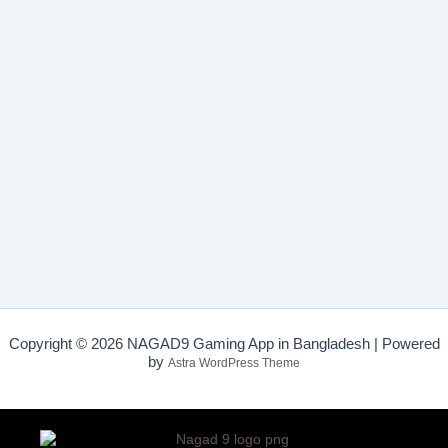
Copyright © 2026 NAGAD9 Gaming App in Bangladesh | Powered
by
Astra WordPress Theme