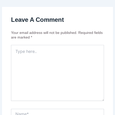
Leave A Comment
Your email address will not be published.
Required fields
are marked
*
Type
here..
Name*