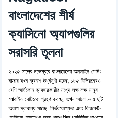
বাংলাদেশের শীর্ষ
ক্যাসিনো অ্যাপগুলির
সরাসরি তুলনা
২০২৫ সালের নভেম্বরে বাংলাদেশের অনলাইন গেমিং
বাজার যখন ক্রমশ ঊর্ধ্বমুখী হচ্ছে, ১৮৫ মিলিয়নেরও
বেশি স্মার্টফোন ব্যবহারকারীর মধ্যে লক্ষ লক্ষ মানুষ
মোবাইল বেটিংকে গ্রহণ করছে, তখন আলোচনায় দুটি
অ্যাপ প্রাধান্য পাচ্ছে: নির্ভরযোগ্যতা এবং ক্রিকেট-
কেন্দ্রিক রোমাঞ্চের জন্য প্রশংসিত প্রতিষ্ঠিত পাওয়ার