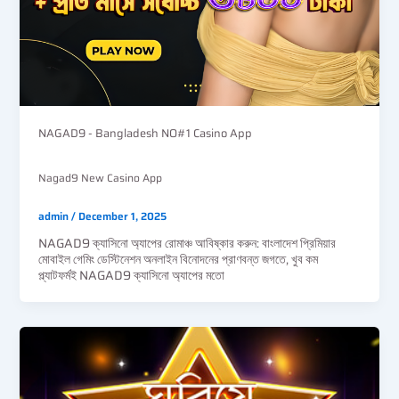
NAGAD9 - Bangladesh NO#1 Casino App
Nagad9 New Casino App
admin
/
December 1, 2025
NAGAD9 ক্যাসিনো অ্যাপের রোমাঞ্চ আবিষ্কার করুন: বাংলাদেশ প্রিমিয়ার
মোবাইল গেমিং ডেস্টিনেশন অনলাইন বিনোদনের প্রাণবন্ত জগতে, খুব কম
প্ল্যাটফর্মই NAGAD9 ক্যাসিনো অ্যাপের মতো