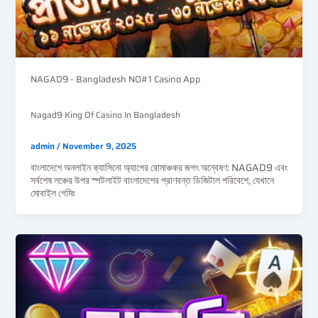
NAGAD9 - Bangladesh NO#1 Casino App
Nagad9 King Of Casino In Bangladesh
admin
/
November 9, 2025
বাংলাদেশে অনলাইন ক্যাসিনো অ্যাপের রোমাঞ্চকর জগৎ অন্বেষণ: NAGAD9 এবং
সর্বশেষ লঞ্চের উপর স্পটলাইট বাংলাদেশের প্রাণবন্ত ডিজিটাল পরিবেশে, যেখানে
মোবাইল গেমিং