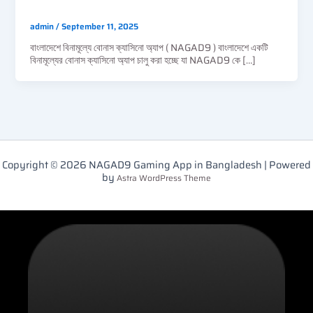
admin
/
September 11, 2025
বাংলাদেশে বিনামূল্যে বোনাস ক্যাসিনো অ্যাপ ( NAGAD9 ) বাংলাদেশে একটি
বিনামূল্যের বোনাস ক্যাসিনো অ্যাপ চালু করা হচ্ছে যা NAGAD9 কে […]
Copyright © 2026 NAGAD9 Gaming App in Bangladesh | Powered
by
Astra WordPress Theme