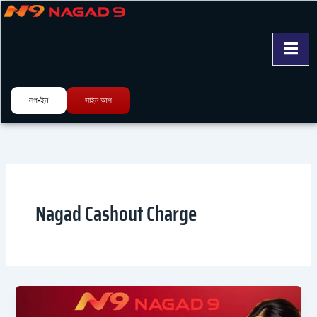
Skip
to
content
লগ-ইন
সাইন আপ
Nagad Cashout Charge